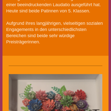
einer beeindruckenden Laudatio ausgeführt hat.
Heute sind beide Patinnen von 5. Klassen.
Aufgrund ihres langjährigen, vielseitigen sozialen
Engagements in den unterschiedlichsten
Bereichen sind beide sehr würdige
Preisträgerinnen.