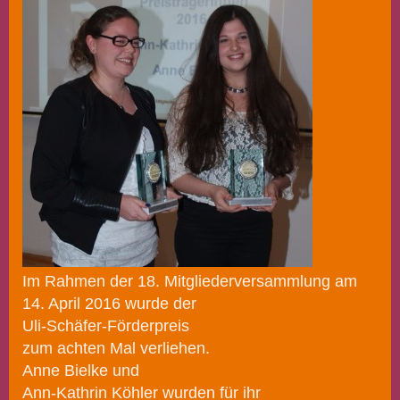
Im Rahmen der 18. Mitgliederversammlung am
14. April 2016 wurde der
Uli-Schäfer-Förderpreis
zum achten Mal verliehen.
Anne Bielke und
Ann-Kathrin Köhler wurden für ihr