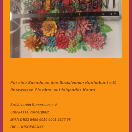
Für eine Spende an den Sozialverein Kunterbunt e.V.
überweisen Sie bitte auf folgendes Konto:
Sozialverein Kunterbunt e.V.
Sparkasse Vorderpfalz
IBAN
DE83 5455 0010 0001 9227 98
BIC
LUHSDE6AXXX