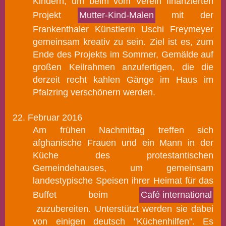
Kindern, um beim vom
Verein finanzierten
Projekt
Mutter-Kind-Malen
mit der
Frankenthaler Künstlerin Uschi Freymeyer
gemeinsam kreativ zu sein.
Ziel ist es, zum
Ende des Projekts im Sommer, Gemälde auf
großen Keilrahmen anzufertigen, die die
derzeit recht kahlen Gänge im Haus im
Pfalzring verschönern werden.
22.
Februar 2016
Am frühen Nachmittag treffen sich
afghanische Frauen und ein Mann in
der
Küche des protestantischen
Gemeindehauses
, um gemeinsam
landestypische Speisen ihrer Heimat für das
Buffet beim
Café international
zuzubereiten.
Unterstützt werden sie dabei
von einigen deutsch "Küchenhilfen".
Es