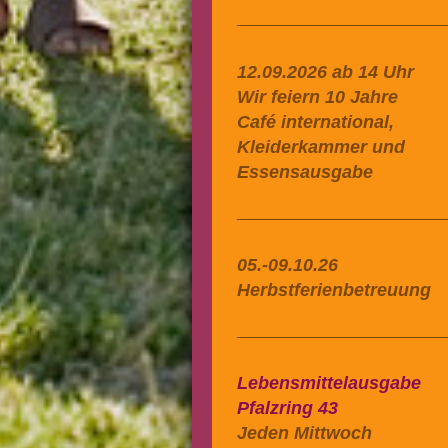
12.09.2026 ab 14 Uhr
Wir feiern 10 Jahre
Café international,
Kleiderkammer und
Essensausgabe
05.-09.10.26
Herbstferienbetreuung
Lebensmittelausgabe
Pfalzring 43
Jeden Mittwoch