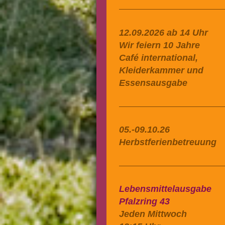
12.09.2026 ab 14 Uhr
Wir feiern 10 Jahre
Café international,
Kleiderkammer und
Essensausgabe
05.-09.10.26
Herbstferienbetreuung
Lebensmittelausgabe
Pfalzring 43
Jeden Mittwoch