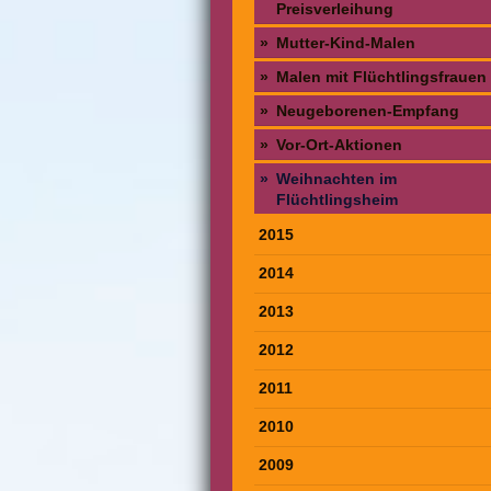
Preisverleihung
Mutter-Kind-Malen
Malen mit Flüchtlingsfrauen
Neugeborenen-Empfang
Vor-Ort-Aktionen
Weihnachten im
Flüchtlingsheim
2015
2014
2013
2012
2011
2010
2009